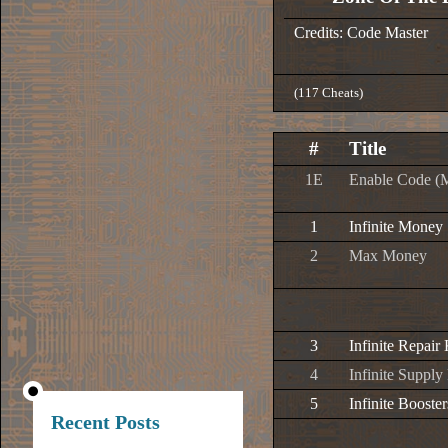
Credits: Code Master
(117 Cheats)
#
Title
1E
Enable Code (
1
Infinite Money
2
Max Money
3
Infinite Repair 
4
Infinite Supply
5
Infinite Booster
Recent Posts