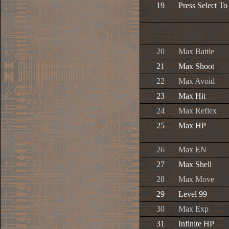
19
Press Select T
20
Max Battle
21
Max Shoot
22
Max Avoid
23
Max Hit
24
Max Reflex
25
Max HP
26
Max EN
27
Max Shell
28
Max Move
29
Level 99
30
Max Exp
31
Infinite HP