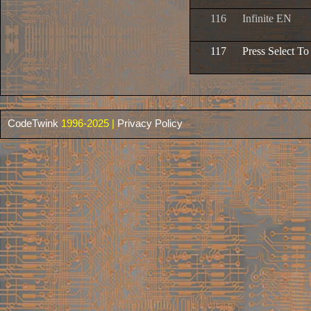
116
Infinite EN
117
Press Select T
CodeTwink
1996-2025 |
Privacy Policy