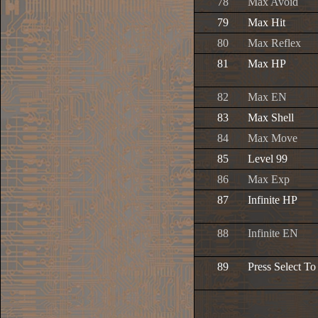
78
Max Avoid
79
Max Hit
80
Max Reflex
81
Max HP
82
Max EN
83
Max Shell
84
Max Move
85
Level 99
86
Max Exp
87
Infinite HP
88
Infinite EN
89
Press Select T