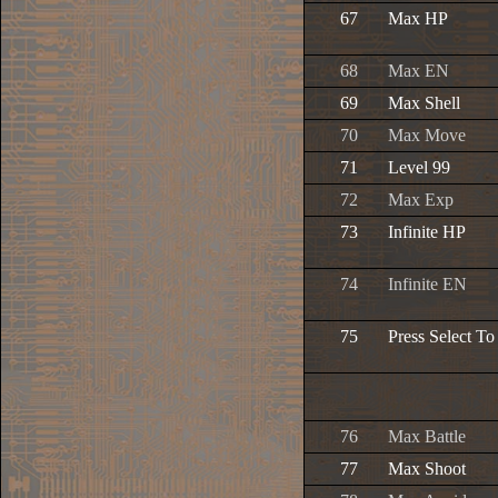
67
Max HP
68
Max EN
69
Max Shell
70
Max Move
71
Level 99
72
Max Exp
73
Infinite HP
74
Infinite EN
75
Press Select T
76
Max Battle
77
Max Shoot