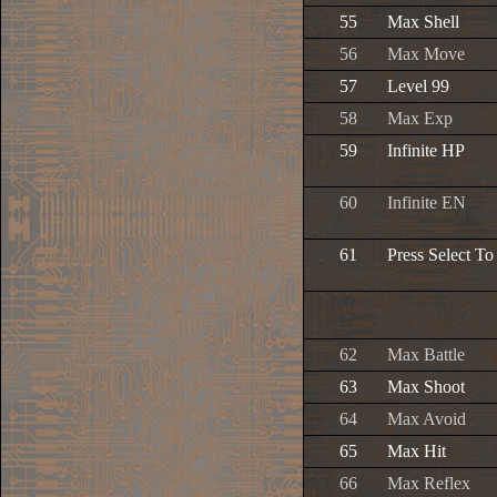
55
Max Shell
56
Max Move
57
Level 99
58
Max Exp
59
Infinite HP
60
Infinite EN
61
Press Select T
62
Max Battle
63
Max Shoot
64
Max Avoid
65
Max Hit
66
Max Reflex