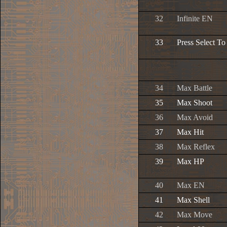
32
Infinite EN
33
Press Select T
34
Max Battle
35
Max Shoot
36
Max Avoid
37
Max Hit
38
Max Reflex
39
Max HP
40
Max EN
41
Max Shell
42
Max Move