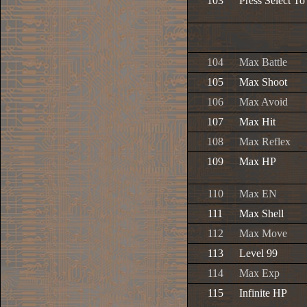
103
Press Select T
104
Max Battle
105
Max Shoot
106
Max Avoid
107
Max Hit
108
Max Reflex
109
Max HP
110
Max EN
111
Max Shell
112
Max Move
113
Level 99
114
Max Exp
115
Infinite HP