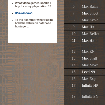
What video games should i
6
Max Battle
buy for sony playstation 3?
7
Max Shoot
DS4Windows
8
Max Avoid
To the scammer who tried to
hold the vBulletin database
hostage ...
9
Max Hit
10
Max Reflex
11
Max HP
12
Max EN
13
Max Shell
14
Max Move
15
Level 99
16
Max Exp
17
Infinite HP
18
Infinite EN