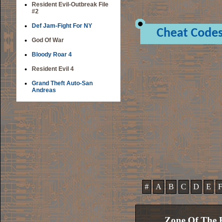
Resident Evil-Outbreak File
#2
Def Jam-Fight For NY
Cheat Code
God Of War
Bloody Roar 4
Resident Evil 4
Grand Theft Auto-San
Andreas
#
A
B
C
D
E
Zone Of The 