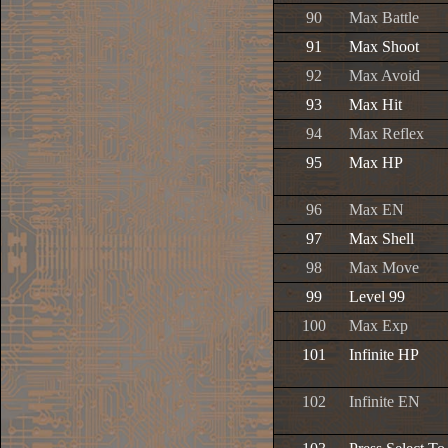
90
Max Battle
91
Max Shoot
92
Max Avoid
93
Max Hit
94
Max Reflex
95
Max HP
96
Max EN
97
Max Shell
98
Max Move
99
Level 99
100
Max Exp
101
Infinite HP
102
Infinite EN