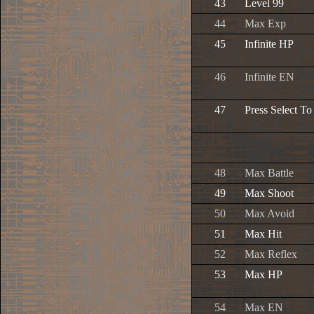
43
Level 99
44
Max Exp
45
Infinite HP
46
Infinite EN
47
Press Select T
48
Max Battle
49
Max Shoot
50
Max Avoid
51
Max Hit
52
Max Reflex
53
Max HP
54
Max EN